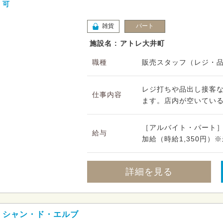
可
雑貨
パート
施設名 : アトレ大井町
職種
販売スタッフ（レジ・
レジ打ちや品出し接客
仕事内容
ます。店内が空いている
［アルバイト・パート］時給
給与
加給（時給1,350円）※
詳細を見る
シャン・ド・エルブ