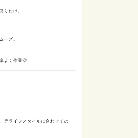
盛り付け。
！
ムーズ。
率よく作業◎
◎
」等ライフスタイルに合わせての