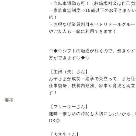
・自転車通勤も可！（駐輪場料金は自己負
・家族食堂制度⇒15歳以下のお子さまが
給！
・お得な従業員割引有⇒トリドールグルー
やご友人も一緒に利用できます！
◇◆◇シフトの融通が利くので、働きやす
方ができます◇◆◇
【主婦（夫）さん】
お子さまが成長・進学で巣立って、また社
仕事復帰、扶養内勤務、家事や育児と両立
す！
備考
【フリーターさん】
趣味・推し活の時間も大切にしたいから、
OK◎
【大学生さん】