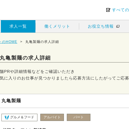
すべて
求人一覧
働くメリット
お役立ち情報
のHOME
>
丸亀製麺の求人詳細
丸亀製麺の求人詳細
舗PRや詳細情報などをご確認いただき
気に入りのお仕事が見つかりましたら応募方法にしたがってご応
丸亀製麺
グルメ＆フード
アルバイト
パート