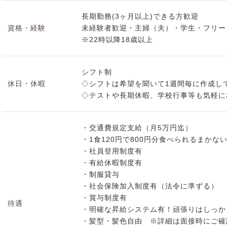
長期勤務(3ヶ月以上)できる方歓迎
資格・経験
未経験者歓迎・主婦（夫）・学生・フリー
※22時以降18歳以上
シフト制
休日・休暇
◇シフトは希望を聞いて1週間毎に作成し
◇テストや長期休暇、学校行事等も気軽に
・交通費規定支給（月5万円迄）
・1食120円で800円分食べられるまかな
・社員登用制度有
・有給休暇制度有
・制服貸与
・社会保険加入制度有（法令に準ずる）
・賞与制度有
待遇
・明確な昇給システム有！頑張りはしっか
・髪型・髪色自由 ※詳細は面接時にご確